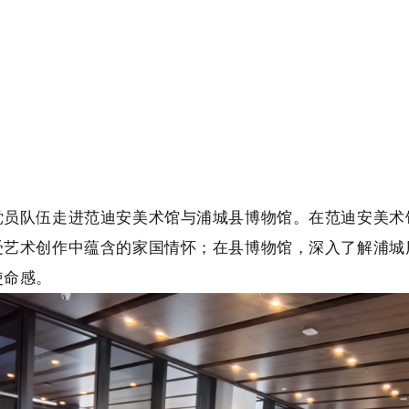
党员队伍走进范迪安美术馆与浦城县博物馆。在范迪安美术
受艺术创作中蕴含的家国情怀；在县博物馆，深入了解浦城
使命感。