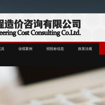
）
概况
业绩案例
招投标信息
政策法规