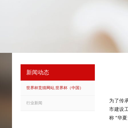
新闻动态
世界杯竞猜网站,世界杯（中国）
为了传承
行业新闻
市建设
称 “华