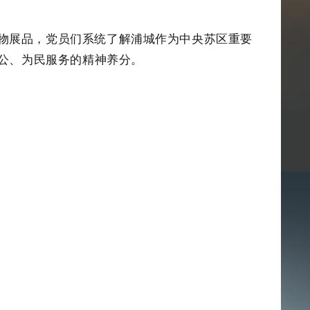
物展品，党员们系统了解浦城作为中央苏区重要
奉公、为民服务的精神养分。