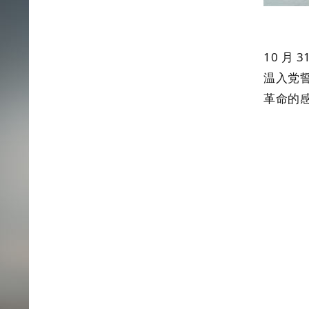
10 月
温入党
革命的