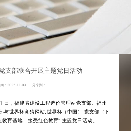
个党支部联合开展主题党日活动
时间：
2025-11-03
分享到：
 月 1 日，福建省建设工程造价管理站党支部、福州
与世界杯竞猜网站,世界杯（中国） 党支部（下
色教育基地，接受红色教育” 主题党日活动。