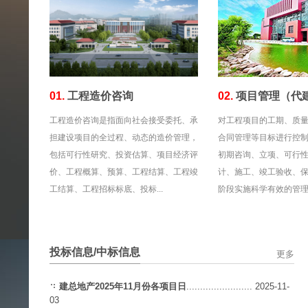
01.
工程造价咨询
02.
项目管理（代
工程造价咨询是指面向社会接受委托、承
对工程项目的工期、质
担建设项目的全过程、动态的造价管理，
合同管理等目标进行控
包括可行性研究、投资估算、项目经济评
初期咨询、立项、可行
价、工程概算、预算、工程结算、工程竣
计、施工、竣工验收、
工结算、工程招标标底、投标...
阶段实施科学有效的管理。
投标信息/中标信息
更多
建总地产2025年11月份各项目日
........................
2025-11-
03