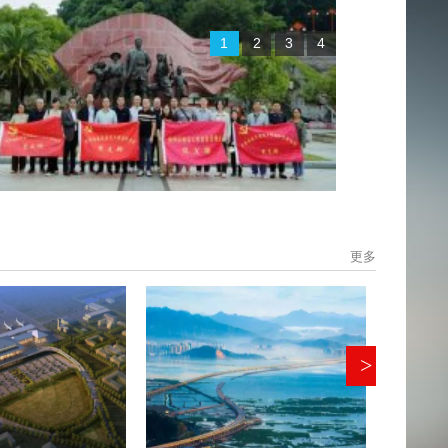
1
2
3
4
更多
>