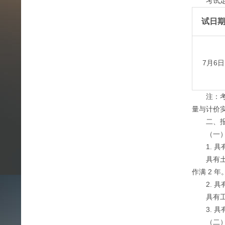
考试定于
试日
7月6日
注：考试
量与计价
二、报
（一）凡
1. 具有
具有土木
作满 2 年
2. 具
具有工学
3. 具
（二）符