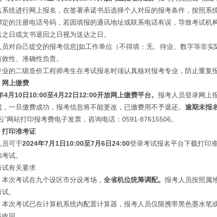
名系统进行网上报名，在签署承诺书后选择个人对应的报考条件，按照系
绑定的注册电话号码，若因填报的通讯地址或联系电话有误，导致考试机
送之日或文书退回之日视为送达之日。
对自己提交的报考信息[如工作单位（不得填：无、待业、数字等非实际
有效性、准确性负责。
的二级造价工程师考生在考试报名时须认真核对报考专业，防止重复报
）网上缴费
年4月10日10:00至4月22日12:00开放
网上缴费平台。
报考人员登录网上
成，一旦缴费成功，报考信息将不能更改，已缴费用不予退还。
逾期未报
云”网站打印报考费电子发票，咨询电话：0591-87615506。
）打印准考证
员可于
2024年7月1日10:00至7月6日24:00
登录考试报名平台下载打印
加考试。
试有关要求
次考试在九个设区市分设考场，
全省机位统筹调配。
报考人员按照属
考试。
次考试已在计算机系统内配置计算器，报考人员仅限携带黑色墨水笔或
后收回。