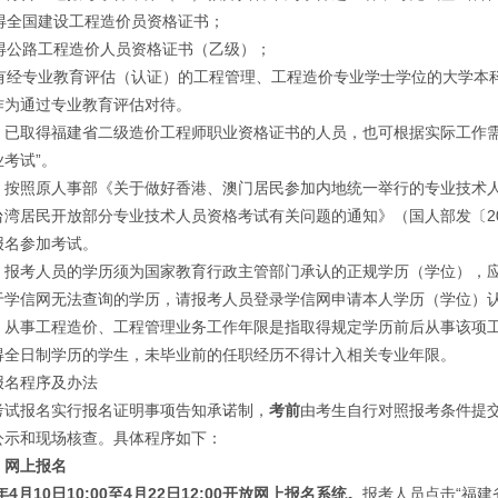
得全国建设工程造价员资格证书；
得公路工程造价人员资格证书（乙级）；
有经专业教育评估（认证）的工程管理、工程造价专业学士学位的大学本
作为通过专业教育评估对待。
取得福建省二级造价工程师职业资格证书的人员，也可根据实际工作需
考试”。
照原人事部《关于做好香港、澳门居民参加内地统一举行的专业技术人员
台湾居民开放部分专业技术人员资格考试有关问题的通知》（国人部发〔20
报名参加考试。
人员的学历须为国家教育行政主管部门承认的正规学历（学位），应当能够在中国
于学信网无法查询的学历，请报考人员登录学信网申请本人学历（学位）
事工程造价、工程管理业务工作年限是指取得规定学历前后从事该项工作的
得全日制学历的学生，未毕业前的任职经历不得计入相关专业年限。
名程序及办法
报名实行报名证明事项告知承诺制，
考前
由考生自行对照报考条件提
公示和现场核查。具体程序如下：
）网上报名
年4月10日10:00至4月22日12:00开放网上报名系统。
报考人员点击“福建