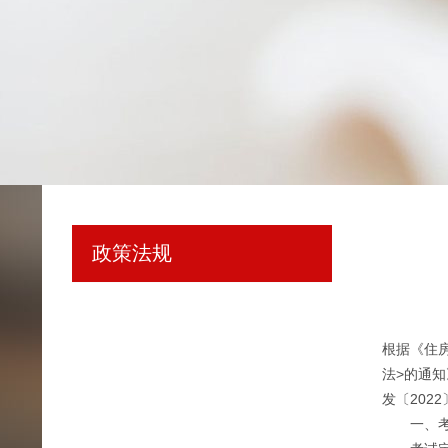
政策法规
根据《住
法>的通
发〔202
一、考试