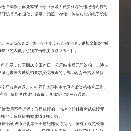
进行操作；自觉遵守《专业技术人员资格考试违纪违规行为
牙耳机等具有通信、记录、拍照、存储、传输功能的电子设备
定。考试成绩以2年为一个周期实行滚动管理，
参加全部2个科
项专业的人员
，必须在
当年度
通过应考科目。
公示，公示期10个工作日。公示结束后无异议的，上述人
或逾期未按考试机构要求接受核查的，视为放弃合格人员资
设区市住建局、人社局具体承担本地区考后资格核查工作。
理--执业注册--资格考试”栏目查询，具体安排将另行通知。
已缴费用不予退还；取得成绩的，当次全部科目考试成绩无
证明的，资格证书或成绩证明无效。
格证书或成绩证明等严重违纪违规行为的，按有关规定处理。