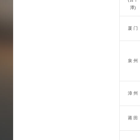
潭)
厦 门
泉 州
漳 州
莆 田