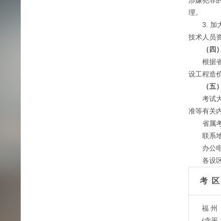
涉嫌犯罪
理。
3. 加
技术人员
（四
根据省发
设工程造价
（五
考试大纲
准等有关
省属考试
联系地址
办公电话：
各设区市
考 区
福 州
(含平