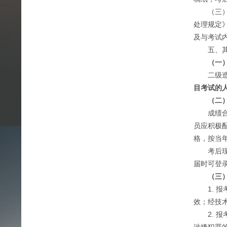
（三）报
处理规定
及与考试
五、其
（一
二级造价
目考试的
（二
成绩合格
员应积极
格，按当
考后现场
届时可登录“
（三
1. 报
效；经技
2. 报