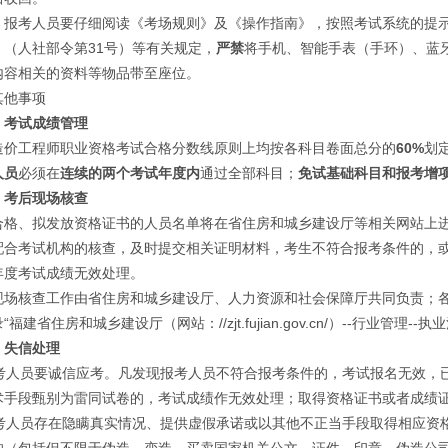
考人员要仔细阅读《考场规则》及《操作指南》，按照考试系统的提示
》（人社部令第31号）等有关规定，
严禁
将手机、智能手表（手环）、蓝
内容相关的资料等物品带至座位。
他事项
）考试成绩管理
工程师职业资格考试合格分数线原则上均按各科目卷面总分的
60%
划
人员
必须在
连续的两个考试年度内
通过全部科目；
免试基础科目和报考增
）考后现场核查
、拟发放资格证书的人员名单将在省住房和城乡建设厅等相关网站上进行
配合考试机构的核查，及时提交相关证明材料，考生不符合报考条件的，
年度考试成绩无效处理。
核查工作由省住房和城乡建设厅、人力资源和社会保障厅共同负责；各
福建省住房和城乡建设厅（网站：//zjt.fujian.gov.cn/）--行业管
）失信处理
考人员要诚信应考。凡发现报考人员不符合报考条件的，考试报名无效，
术手段甄别为雷同试卷的，考试成绩作无效处理；取得资格证书或者成绩
考人员存在隐瞒真实情况、提供虚假承诺或以其他不正当手段取得相应资