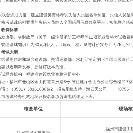
的（包括但不限于伪造、变造、买卖国家机关公文、证件、印章，伪造公
大联合惩戒力度，建立建设类资格考试失信人员黑名单制度。失信人员信
资格考试诚信档案库的失信人员纳入全国信用信息共享平台，实施联合惩
）收费标准
改委、省财政厅《关于一级注册消防工程师等11项职业资格考试收费标准及
管理基础知识》为60元/科·人，《建设工程计量与计价实务》为75元/科
）考试大纲
采用住房和城乡建设部、交通运输部、水利部制定的《全国二级造价工程
内容以近期新发布、新修订版本为准。
经办机构：福建省建设执业资格注册中心
：福州市仓山区金山街道亭洲路6号·省住建厅金山办公区综合楼217室
（0591）38161636转2，报名系统支持（海云天公司）：（0755）33
考试经办机构地址及报名事项咨询电话详见下表。
核查单位
现场核
福州市建设工
福州市城乡建设局