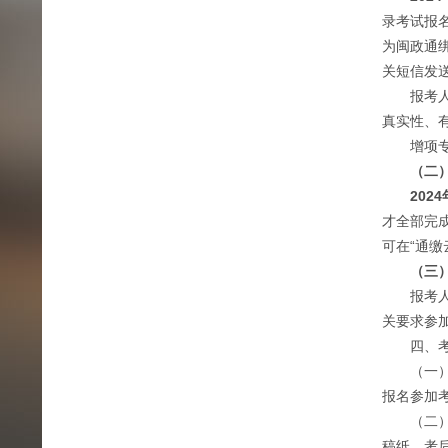
录考试报
为闽政通
关短信发
报考人员
真实性、
增项专业
（二
2024
才全部完
可在“通缴
（三
报考人
关要求参
四、考
（一）本
报名参加
（二）本
稿纸，考