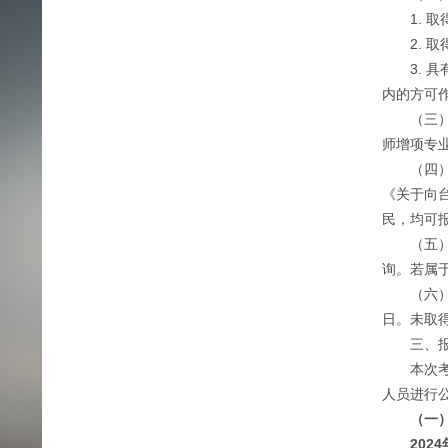
1. 取
2. 取
3. 具
内的方可
（三）已
师增项专业
（四）按
《关于向
民，均可
（五）报考
询。若属
（六）从
日。未取
三、报
本次考试
人员进行
（一
2024