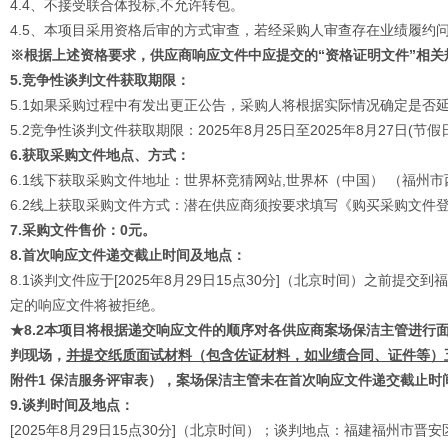
4.4、不接受联合体投标,不允许转包。
4.5、本项目采用资格后审的方式审查，若经采购人审查存在业绩履约
※根据上述资格要求，供应商响应文件中应提交的“资格证明文件”相
5
.竞争性谈判文件获取期限：
5.1如果采购过程中有发出更正公告，采购人将根据实际情况确定是否
5.2竞争性谈判文件获取期限：2025年8月25日至2025年8月27日(节假
6
.获取采购文件地点、方式：
6.1线下获取采购文件地址：世界杯竞猜网站,世界杯（中国） （福州市
6.2线上获取采购文件方式：潜在供应商须按要求填写《购买采购文件
7
.采购文件售价：
0
元。
8
.首次响应文件递交截止时间及地点：
8.1谈判文件应于[2025年8月29日15点30分]（北京时间）之前
定的响应文件将被拒绝。
★8.2本项目将根据递交响应文件的顺序对各供应商案场保洁主管进行
判现场，
并提交纸质面试材料（包含佐证材料，如业绩合同、证件等）
附件1 保洁服务评审表），案场保洁主管未在首次响应文件递交截止时
9
.谈判时间及地点：
[2025年8月29日15点30分]（北京时间）；谈判地点：福建福州