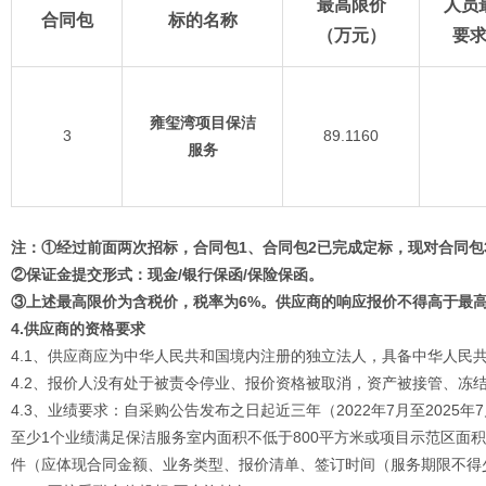
最高限价
人员
合同包
标的名称
（万元）
要
雍玺湾
项目保洁
3
89.1160
服务
注：
①经过前面两次招标，合同包1、合同包2已完成定标，现对合同包
②保证金提交形式：现金/银行保函/保险保函。
③上
述最高限价为含税价，税率为6%。供应商的响应报价不得高于最
4
.供应商的资格要求
4.1、供应商应为中华人民共和国境内注册的独立法人，具备中华人民
4.2、报价人没有处于被责令停业、报价资格被取消，资产被接管、冻
4.3、业绩要求：自采购公告发布之日起近三年（2022年7月至202
至少1个业绩满足保洁服务室内面积不低于800平方米或项目示范区面
件（应体现合同金额、业务类型、报价清单、签订时间（服务期限不得